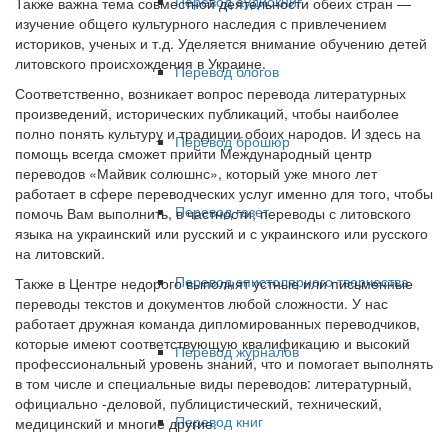
Перевод аудиокниг
Также важна тема совместной деятельности обеих стран —
изучение общего культурного наследия с привлечением
историков, ученых и т.д. Уделяется внимание обучению детей
литовского происхождения в Украине.
Перевод блогов
Соответственно, возникает вопрос перевода литературных
произведений, исторических публикаций, чтобы наиболее
полно понять культуру и традиции обоих народов. И здесь на
Перевод брошюр
помощь всегда сможет прийти Международный центр
переводов «Майвик солюшнс», который уже много лет
работает в сфере переводческих услуг именно для того, чтобы
Перевод газет
помочь Вам выполнить, в частности, переводы с литовского
языка на украинский или русский и с украинского или русского
на литовский.
Перевод эпистолярного творчества
Также в Центре недорого выполнят устные или письменные
переводы текстов и документов любой сложности. У нас
работает дружная команда дипломированных переводчиков,
которые имеют соответствующую квалификацию и высокий
Перевод журналов
профессиональный уровень знаний, что и помогает выполнять
в том числе и специальные виды переводов: литературный,
официально -деловой, публицистический, технический,
Перевод книг
медицинский и многие другие.