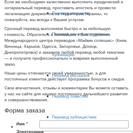
Если же необходимо качественно выполнить юридический и
нотариальный перевод, проставить апостиль и провести
Перевод мемуаров
легализацию документов на территории Украины, то
пожалуйста, мы всегда к Вашим услугам.
Срочный перевод выполняем быстро и за небольшую
Перевод научно-популярных
стоимость. Обратитесь в ближайшее к Вам отделение
Международного центра переводов «Майвик солюшнс» (Киев,
Винница, Харьков, Одесса, Запорожье, Донецк,
Днепропетровск) и закажите любой перевод любой тематики
публикаций
— и получите профессионально и вовремя выполненный
заказ.
Наши цены отличаются своей умеренностью, а для
Перевод рассказов
постоянных клиентов действует программа бонусов и скидок.
Свои впечатления, отзывы и комментарии Вы можете оставить
у нас на сайте для нашего постоянного дальнейшего развития
Перевод повестей
и совершенствования.
Форма заказа
Перевод публицистики
Имя
*
Электронная