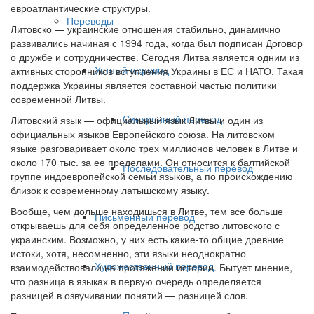
евроатлантические структуры.
Переводы
Литовско — украинские отношения стабильно, динамично
развивались начиная с 1994 года, когда был подписан Договор
о дружбе и сотрудничестве. Сегодня Литва является одним из
Устный перевод
активных сторонников вступления Украины в ЕС и НАТО. Такая
поддержка Украины является составной частью политики
современной Литвы.
Синхронный перевод
Литовский язык — официальный язык Литвы и один из
официальных языков Европейского союза. На литовском
языке разговаривает около трех миллионов человек в Литве и
около 170 тыс. за ее пределами. Он относится к балтийской
Последовательный перевод
группе индоевропейской семьи языков, а по происхождению
близок к современному латышскому языку.
Вообще, чем дольше находишься в Литве, тем все больше
Письменный перевод
открываешь для себя определенное родство литовского с
украинским. Возможно, у них есть какие-то общие древние
истоки, хотя, несомненно, эти языки неоднократно
Художественный перевод
взаимодействовали на протяжении истории. Бытует мнение,
что разница в языках в первую очередь определяется
разницей в озвучивании понятий — разницей слов.