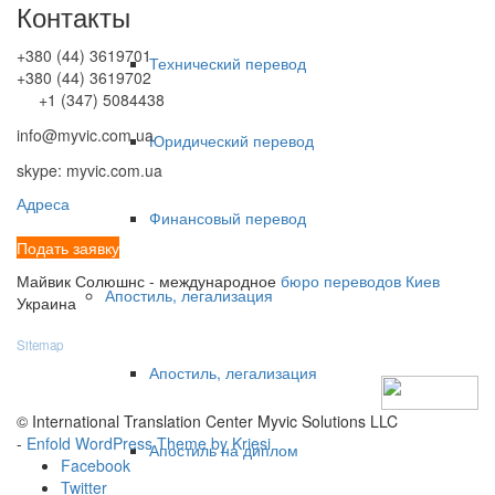
Контакты
+380 (44) 3619701
Технический перевод
+380 (44) 3619702
+1 (347) 5084438
info@myvic.com.ua
Юридический перевод
skype: myvic.com.ua
Адреса
Финансовый перевод
Подать заявку
Майвик Солюшнс - международное
бюро переводов Киев
Апостиль, легализация
Украина
Sitemap
Апостиль, легализация
© International Translation Center Myvic Solutions LLC
-
Enfold WordPress Theme by Kriesi
Апостиль на диплом
Facebook
Twitter