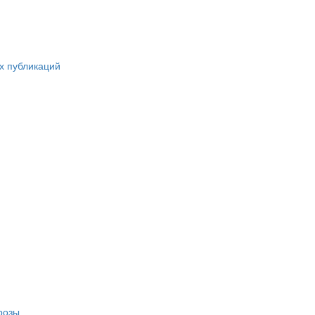
х публикаций
розы