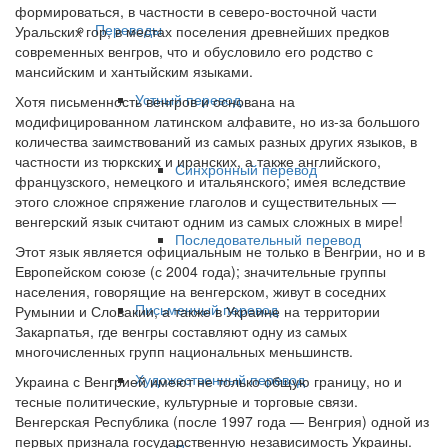
формироваться, в частности в северо-восточной части
Переводы
Уральских гор, в местах поселения древнейших предков
современных венгров, что и обусловило его родство с
мансийским и хантыйским языками.
Устный перевод
Хотя письменность венгров и основана на
модифицированном латинском алфавите, но из-за большого
количества заимствований из самых разных других языков, в
частности из тюркских и иранских, а также английского,
Синхронный перевод
французского, немецкого и итальянского; имея вследствие
этого сложное спряжение глаголов и существительных —
венгерский язык считают одним из самых сложных в мире!
Последовательный перевод
Этот язык является официальным не только в Венгрии, но и в
Европейском союзе (с 2004 года); значительные группы
населения, говорящие на венгерском, живут в соседних
Письменный перевод
Румынии и Словакии, а также в Украине на территории
Закарпатья, где венгры составляют одну из самых
многочисленных групп национальных меньшинств.
Художественный перевод
Украина с Венгрией имеют не только общую границу, но и
тесные политические, культурные и торговые связи.
Венгерская Республика (после 1997 года — Венгрия) одной из
первых признала государственную независимость Украины.