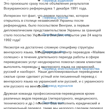
Перевод аудиокниг
Это произошло сразу после объявления результатов
Всеукраинского референдума 1 декабря 1991 года.
Интересен тот факт, что первое посольство, которое
Перевод блогов
открылось в столице независимой Украины после
референдума, было посольством Венгрии, а первым
дипломатическим представительством Украины за границей
Перевод брошюр
стало посольство Украины в Венгрии, открытое уже 24 марта
1992 года!
Несмотря на достаточно сложную специфику структуры
Перевод газет
венгерского языка, Международный центр переводов «Майвик
солюшнс» в течение длительного периода работы в сфере
переводческих услуг неоднократно помогал своим клиентам
выполнять переводы с венгерского языка на украинский,
Перевод эпистолярного творчества
русский и наоборот. Наши дипломированные переводчики в
сжатые сроки сделают устный или письменный перевод с
венгерского языка на украинский или русский, и с украинского
Перевод журналов
или русского на венгерский.
Дружная команда профессионалов-переводчиков кроме
различных видов перевода (литературного, медицинского,
Перевод книг
технического и др.) поможет Вам выполнить юридический и
нотариальный перевод, также мы недорого сделаем перевод