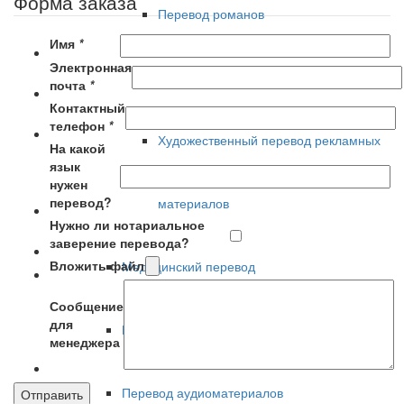
Форма заказа
Перевод романов
Имя
*
Электронная
Художественный перевод прозы
почта
*
Контактный
телефон
*
Художественный перевод рекламных
На какой
язык
нужен
перевод?
материалов
Нужно ли нотариальное
заверение перевода?
Вложить файл
Медицинский перевод
Сообщение
для
Перевод паспорта
менеджера
Перевод аудиоматериалов