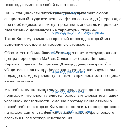
текстов, документов любой сложности.
Перевод мемуаров
Наши специалисты также качественно выполнят любой
специальный (художественный, финансовый и др.) перевод, а
при необходимости помогут проставить апостиль и провести
легализацию документов на территории Украины.
Перевод научно-популярных
Также Вашему вниманию срочный перевод, который мы
выполним быстро и за умеренную стоимость.
публикаций
Обратитесь в ближайшее к Вам отделение Международного
центра переводов «Майвик Солюшнс» (Киев, Винница,
Харьков, Одесса, Запорожье, Донецк, Днепропетровск) и
убедитесь в нашей профессиональности, индивидуальном
Перевод рассказов
подходе к каждому клиенту, а также в привлекательных ценах
на наши услуги.
Мы работаем на рынке услуг переводов уже долгое время и
Перевод повестей
понимаем, что клиент является основным элементом нашей
успешной деятельности. Именно поэтому Ваши отзывы о
нашей работе, которые Вы можете оставить непосредственно
Перевод публицистики
на нашем сайте, становятся основой нашего дальнейшего
развития и самосовершенствования.