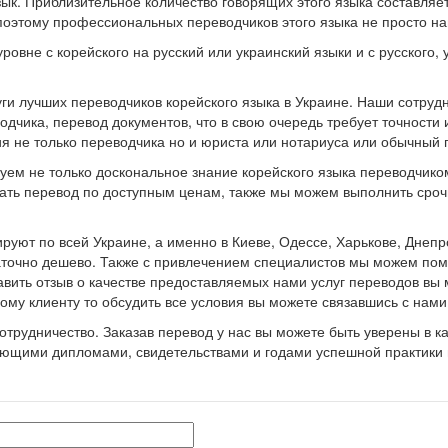
. Приблизительное количество говорящих этого языка составляет 
поэтому профессиональных переводчиков этого языка не просто на
овне с корейского на русский или украинский языки и с русского,
и лучших переводчиков корейского языка в Украине. Наши сотрудн
одчика, перевод документов, что в свою очередь требует точности
я не только переводчика но и юриста или нотариуса или обычный п
зуем не только доскональное знание корейского языка переводчик
зать перевод по доступным ценам, также мы можем выполнить срочн
уют по всей Украине, а именно в Киеве, Одессе, Харькове, Днепр
аточно дешево. Также с привлечением специалистов мы можем помо
вить отзыв о качестве предоставляемых нами услуг переводов вы 
му клиенту то обсудить все условия вы можете связавшись с нами
трудничество. Заказав перевод у нас вы можете быть уверены в к
ующими дипломами, свидетельствами и годами успешной практики 