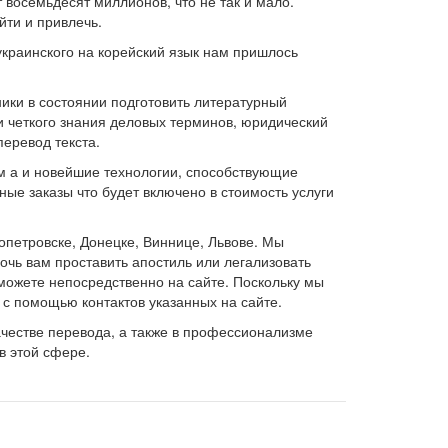
восемьдесят миллионов, что не так и мало.
йти и привлечь.
 украинского на корейский язык нам пришлось
ики в состоянии подготовить литературный
 и четкого знания деловых терминов, юридический
еревод текста.
ом а и новейшие технологии, способствующие
ые заказы что будет включено в стоимость услуги
опетровске, Донецке, Виннице, Львове. Мы
чь вам проставить апостиль или легализовать
можете непосредственно на сайте. Поскольку мы
 с помощью контактов указанных на сайте.
ачестве перевода, а также в профессионализме
в этой сфере.