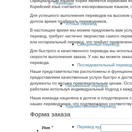
Официальным языком Кореи является корейский язык
Переводы
Корейский язык считается изолированным языком, 
Для успешного выполнения переводов на высоком ур
долгое время подбирать переводчиков.
Устный перевод
В настоящее время мы можем предложить вам услуг
перевод, требует частично творчества самого перев
или нотариальный перевод, что требует привлечени
Синхронный перевод
Для быстрого и качественного перевода мы исполь
скорости выполнения заказа. У нас вы можете зака
перевода.
Последовательный перевод
Наши представительства расположены и функционир
предоставляем качественные услуги быстро и дост
документы по весьма привлекательным ценам. Оста
Письменный перевод
работаем используя индивидуальный подход к каждо
Наша команда нацелена в долгое и плодотворное со
наших переводчиков, что подтверждено соответств
Художественный перевод
Форма заказа
Перевод аудиокниг
Имя
*