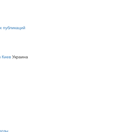
х публикаций
 Киев
Украина
розы