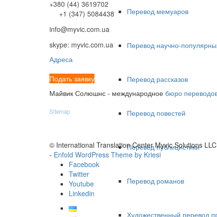
+380 (44) 3619702
Перевод мемуаров
+1 (347) 5084438
info@myvic.com.ua
skype: myvic.com.ua
Перевод научно-популярны
Адреса
Подать заявку
Перевод рассказов
Майвик Солюшнс - международное
бюро переводов
Sitemap
Перевод повестей
© International Translation Center Myvic Solutions LLC
Перевод публицистики
-
Enfold WordPress Theme by Kriesi
Facebook
Twitter
Перевод романов
Youtube
Linkedin
Художественный перевод п