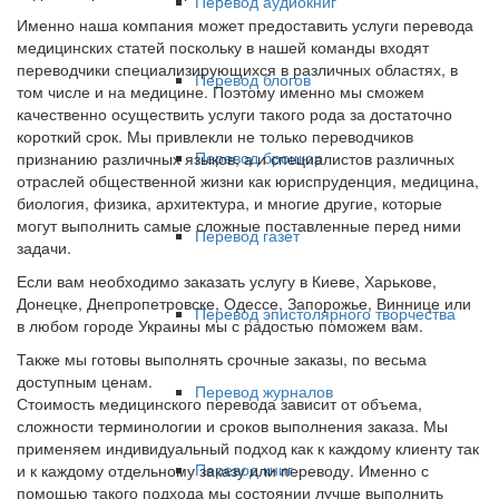
Перевод аудиокниг
Именно наша компания может предоставить услуги перевода
медицинских статей поскольку в нашей команды входят
переводчики специализирующихся в различных областях, в
Перевод блогов
том числе и на медицине. Поэтому именно мы сможем
качественно осуществить услуги такого рода за достаточно
короткий срок. Мы привлекли не только переводчиков
Перевод брошюр
признанию различных языков, а и специалистов различных
отраслей общественной жизни как юриспруденция, медицина,
биология, физика, архитектура, и многие другие, которые
могут выполнить самые сложные поставленные перед ними
Перевод газет
задачи.
Если вам необходимо заказать услугу в Киеве, Харькове,
Донецке, Днепропетровске, Одессе, Запорожье, Виннице или
Перевод эпистолярного творчества
в любом городе Украины мы с радостью поможем вам.
Также мы готовы выполнять срочные заказы, по весьма
доступным ценам.
Перевод журналов
Стоимость медицинского перевода зависит от объема,
сложности терминологии и сроков выполнения заказа. Мы
применяем индивидуальный подход как к каждому клиенту так
Перевод книг
и к каждому отдельному заказу или переводу. Именно с
помощью такого подхода мы состоянии лучше выполнить