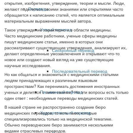
открытия, изобретения, утверждение, теории и мысли. Люди,
Переводы
желают поделиться своими знаниями или открытиями часто
обращается к написанию статей, что является оптимальным
материальным выражением мыслей автора.
Устный перевод
Такое утверждение характерно и в области медицины.
Часто медицинские работники, ученые сферы медицины
пишут медицинские статьи, именно в которых они
рассматривают существующие утверждения, анализируют их,
Синхронный перевод
делают определенные умозаключения и открывают что-то
новое или создают новый взгляд на уже существующие
научные исследования.
Последовательный перевод
Но как общаться и знакомиться с медицинскими статьями
людям принадлежащих к различным языковым
пространствам? Как перенимать достижения иностранных
Письменный перевод
ученых и делиться с ними своими? На эти вопросы есть только
один ответ : необходимые переводы медицинских статей.
В нашей стране не распространено создание бюро
Художественный перевод
медицинских переводов, то есть таких которые
специализировались только на медицинской тематике.
Обычно переводческие бюро занимаются несколькими
видами отраслевых переводов.