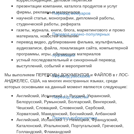
презентации компании, каталога продуктов и услуг
фирмы, рекламных материалов
Перевод мемуаров
научной статьи, монографии, дипломной работы,
студенческой работы, реферата
газеты, журнала, книги, блога, маркетингового и промо
Перевод научно-популярных
материала, новостей компании
перевод видео, дублирование фильма, мультфильма,
аудиозаписи, файла, локализация сайта, компьютерной
программы, игры, обучающих материалов
публикаций
устный последовательный и синхронный перевод
выступлений, событий и мероприятий
Мы выполняем ПЕРЕВОДЫ ДОКУМЕНТОВ и ФАЙЛОВ в г ЛОС-
Перевод рассказов
АНДЖЕЛЕС, США, на многих иностранных языках, среди
которых основными на данный момент являются следующие:
Английский, Испанский <> Русский, Украинский,
Перевод повестей
Белорусский, Румынский, Болгарский, Венгерский,
Чешский, Словацкий, Словенский, Сербский,
Хорватский, Македонский, Боснийский, Албанский
Перевод публицистики
Английский, Испанский <> Немецкий, Французский,
Каталонский, Итальянский, Португальский, Греческий,
Голландский, Фламандский