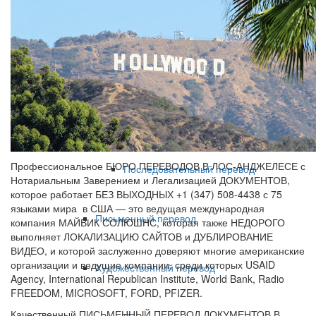
Переводы
Устный перевод
Синхронный перевод
Профессиональное БЮРО ПЕРЕВОДОВ В ЛОС-АНДЖЕЛЕСЕ с
Последовательный перевод
Нотариальным Заверением и Легализацией ДОКУМЕНТОВ,
которое работает БЕЗ ВЫХОДНЫХ +1 (347) 508-4438 с 75
языками мира в США — это ведущая международная
Письменный перевод
компания МАЙВИК СОЛЮШНС, которая также НЕДОРОГО
выполняет ЛОКАЛИЗАЦИЮ САЙТОВ и ДУБЛИРОВАНИЕ
ВИДЕО, и которой заслуженно доверяют многие американские
организации и ведущие компании, среди которых USAID
Художественный перевод
Agency, International Republican Institute, World Bank, Radio
FREEDOM, MICROSOFT, FORD, PFIZER.
Качественный ПИСЬМЕННЫЙ ПЕРЕВОД ДОКУМЕНТОВ В