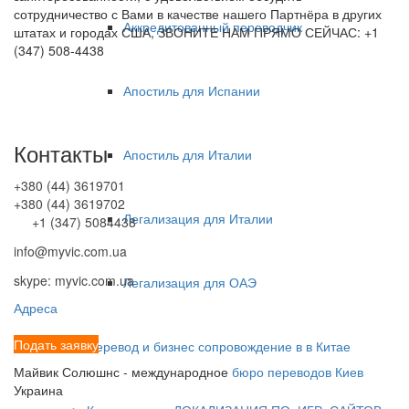
сотрудничество с Вами в качестве нашего Партнёра в других
Аккредитованный переводчик
штатах и городах США, ЗВОНИТЕ НАМ ПРЯМО СЕЙЧАС: +1
(347) 508-4438
Апостиль для Испании
Контакты
Апостиль для Италии
+380 (44) 3619701
+380 (44) 3619702
Легализация для Италии
+1 (347) 5084438
info@myvic.com.ua
skype: myvic.com.ua
Легализация для ОАЭ
Адреса
Подать заявку
Перевод и бизнес сопровождение в в Китае
Майвик Солюшнс - международное
бюро переводов Киев
Украина