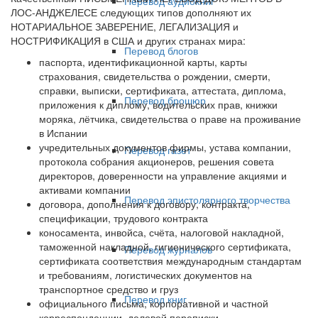
Перевод аудиокниг
ЛОС-АНДЖЕЛЕСЕ следующих типов дополняют их
НОТАРИАЛЬНОЕ ЗАВЕРЕНИЕ, ЛЕГАЛИЗАЦИЯ и
НОСТРИФИКАЦИЯ в США и других странах мира:
Перевод блогов
паспорта, идентификационной карты, карты
страхования, свидетельства о рождении, смерти,
справки, выписки, сертификата, аттестата, диплома,
Перевод брошюр
приложения к диплому, водительских прав, книжки
моряка, лётчика, свидетельства о праве на проживание
в Испании
учредительных документов фирмы, устава компании,
Перевод газет
протокола собрания акционеров, решения совета
директоров, доверенности на управление акциями и
активами компании
Перевод эпистолярного творчества
договора, дополнения к договору, контракта,
спецификации, трудового контракта
коносамента, инвойса, счёта, налоговой накладной,
таможенной накладной, гигиенического сертификата,
Перевод журналов
сертификата соответствия международным стандартам
и требованиям, логистических документов на
транспортное средство и груз
Перевод книг
официального письма, корпоративной и частной
корреспонденции, деловой переписки