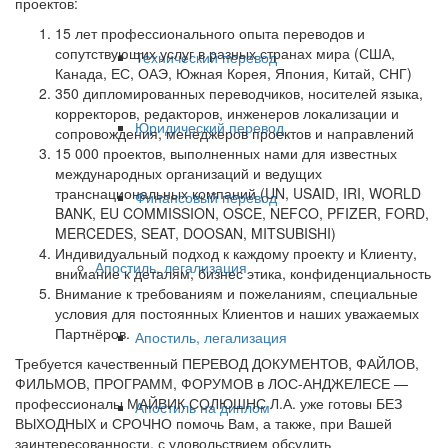
проектов:
15 лет профессионального опыта переводов и
сопутствующих услуг в разных странах мира (США,
Технический перевод
Канада, ЕС, ОАЭ, Южная Корея, Япония, Китай, СНГ)
350 дипломированных переводчиков, носителей языка,
корректоров, редакторов, инженеров локализации и
Юридический перевод
сопровождения, менеджеров проектов и направлений
15 000 проектов, выполненных нами для известных
международных организаций и ведущих
транснациональных компаний (UN, USAID, IRI, WORLD
Финансовый перевод
BANK, EU COMMISSION, OSCE, NEFCO, PFIZER, FORD,
MERCEDES, SEAT, DOOSAN, MITSUBISHI)
Индивидуальный подход к каждому проекту и Клиенту,
Апостиль, легализация
внимание к деталям, бизнес этика, конфиденциальность
Внимание к требованиям и пожеланиям, специальные
условия для постоянных Клиентов и наших уважаемых
Партнёров.
Апостиль, легализация
Требуется качественный ПЕРЕВОД ДОКУМЕНТОВ, ФАЙЛОВ,
ФИЛЬМОВ, ПРОГРАММ, ФОРУМОВ в ЛОС-АНДЖЕЛЕСЕ —
профессионалы МАЙВИК СОЛЮШНС Л.А. уже готовы БЕЗ
Апостиль на диплом
ВЫХОДНЫХ и СРОЧНО помочь Вам, а также, при Вашей
заинтересованности, с удовольствием обсудить