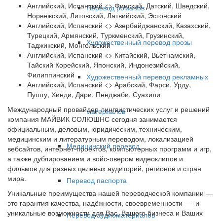
Английский, Испанский <> Финский, Датский, Шведский,
Перевод романов
Норвежский, Литовский, Латвийский, Эстонский
Английский, Испанский <> Азербайджанский, Казахский,
Турецкий, Армянский, Туркменский, Грузинский,
Художественный перевод прозы
Таджикский, Монгольский
Английский, Испанский <> Китайский, Вьетнамский,
Тайский Корейский, Японский, Индонезийский,
Филиппинский
Художественный перевод рекламных
Английский, Испанский <> Арабский, Фарси, Урду,
Пушту, Хинди, Дари, Пенджаби, Суахили
Международный провайдер лингвистических услуг и решений
материалов
компания МАЙВИК СОЛЮШНС сегодня занимается
официальным, деловым, юридическим, техническим,
медицинским и литературным переводом, локализацией
Медицинский перевод
вебсайтов, интернет-проектов, компьютерных программ и игр,
а также дублированием и войс-овером видеоклипов и
фильмов для разных целевых аудиторий, регионов и стран
мира.
Перевод паспорта
Уникальные преимущества нашей переводческой компании —
это гарантия качества, надёжности, своевременности — и
уникальные возможности для Вас, Вашего бизнеса и Ваших
Перевод аудиоматериалов